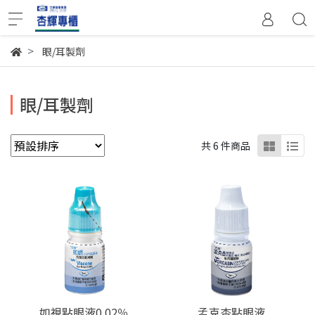
眼/耳製劑
眼/耳製劑
共 6 件商品
如視點眼液0.02％
孟克杏點眼液