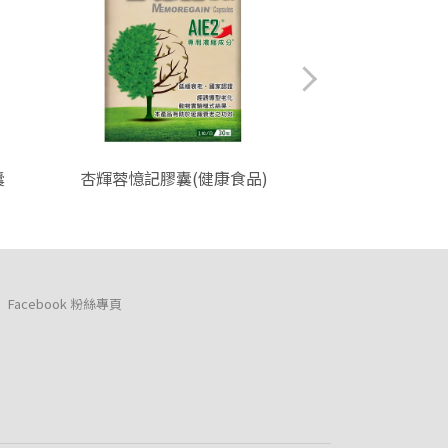
囊
杏輝蓉憶記膠囊(健康食品)
杏輝紅景天
Facebook 粉絲專頁