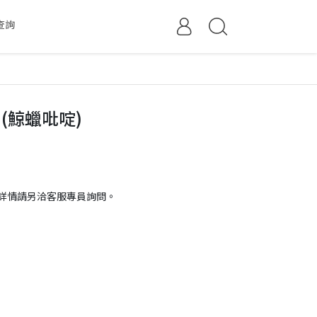
查詢
(鯨蠟吡啶)
詳情請另洽客服專員詢問。