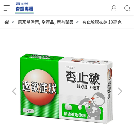
,
,
居家常備藥
全產品
所有藥品
杏止敏膜衣錠 10毫克